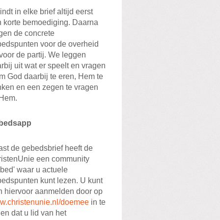
indt in elke brief altijd eerst
 korte bemoediging. Daarna
gen de concrete
edspunten voor de overheid
voor de partij. We leggen
rbij uit wat er speelt en vragen
m God daarbij te eren, Hem te
ken en een zegen te vragen
 Hem.
bedsapp
st de gebedsbrief heeft de
istenUnie een community
bed' waar u actuele
edspunten kunt lezen. U kunt
h hiervoor aanmelden door op
.christenunie.nl/doemee
in te
len dat u lid van het