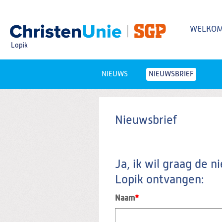
Spring
naar
Spring
WELKO
naar
de
Lopik
inhoud
Spring
naar
het
NIEUWS
NIEUWSBRIEF
Zoeken:
hoofdmenu
Nieuwsbrief
Nieuwsbrief
Ja, ik wil graag de 
Lopik ontvangen:
Naam
*