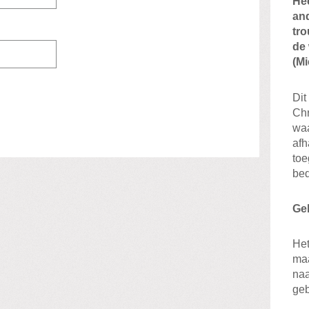
Hee
and
tro
de 
(Mi
Dit
Chr
waa
afh
to
bed
Ge
Het
ma
naa
ge