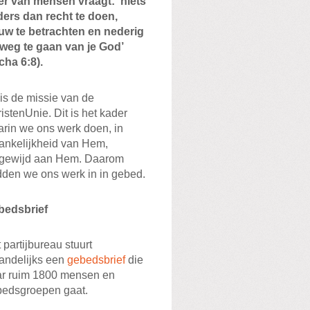
r van mensen vraagt: ‘niets
ers dan recht te doen,
uw te betrachten en nederig
weg te gaan van je God’
cha 6:8).
 is de missie van de
istenUnie. Dit is het kader
rin we ons werk doen, in
ankelijkheid van Hem,
egewijd aan Hem. Daarom
den we ons werk in in gebed.
bedsbrief
 partijbureau stuurt
andelijks een
gebedsbrief
die
r ruim 1800 mensen en
bedsgroepen gaat.