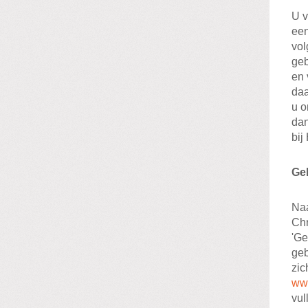
U v
een
vol
geb
en 
daa
u o
dan
bij
Ge
Naa
Chr
'Ge
geb
zic
www
vul