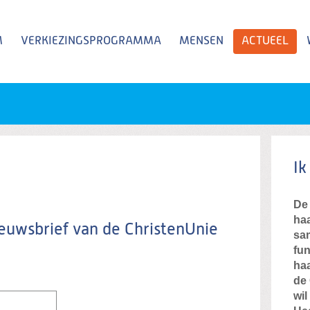
M
VERKIEZINGSPROGRAMMA
MENSEN
ACTUEEL
Zoeken
Ik
De 
haa
nieuwsbrief van de ChristenUnie
sa
fun
haa
de 
wil