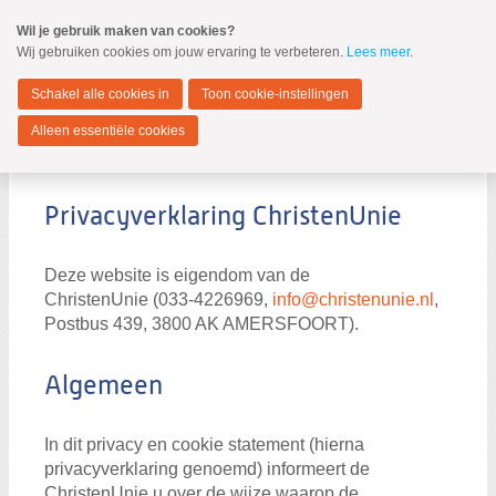
Spring
Wil je gebruik maken van cookies?
naar
Wij gebruiken cookies om jouw ervaring te verbeteren.
Lees meer
.
MENU
Spring
naar
Lopik
de
Schakel alle cookies in
Toon cookie-instellingen
inhoud
Spring
Alleen essentiële cookies
naar
Privacy statement
het
hoofdmenu
Privacyverklaring ChristenUnie
Deze website is eigendom van de
ChristenUnie (033-4226969,
info@christenunie.nl
,
Postbus 439, 3800 AK AMERSFOORT).
Algemeen
Zoeken:
Zoeken
In dit privacy en cookie statement (hierna
privacyverklaring genoemd) informeert de
ChristenUnie u over de wijze waarop de