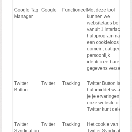
Google Tag
Google
Functioneel
Met deze tool
Manager
kunnen we
websitetags beheren
vanuit 1 interface. Dit
hulpprogramma is
een cookieloos
domein, dat geen
persoonlijk
identificeerbare
gegevens verzamelt
Twitter
Twitter
Tracking
Twitter Button is een
Button
hulpmiddel waarmee
je je ervaringen op
onze website op
Twitter kunt delen.
Twitter
Twitter
Tracking
Het cookie van
Syndication
Twitter Syndication