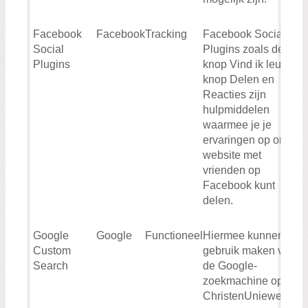
Facebook
Facebook
Tracking
Facebook Social
Social
Plugins zoals de
Plugins
knop Vind ik leuk, de
knop Delen en
Reacties zijn
hulpmiddelen
waarmee je je
ervaringen op onze
website met
vrienden op
Facebook kunt
delen.
Google
Google
Functioneel
Hiermee kunnen wij
Custom
gebruik maken van
Search
de Google-
zoekmachine op de
ChristenUniewebsite