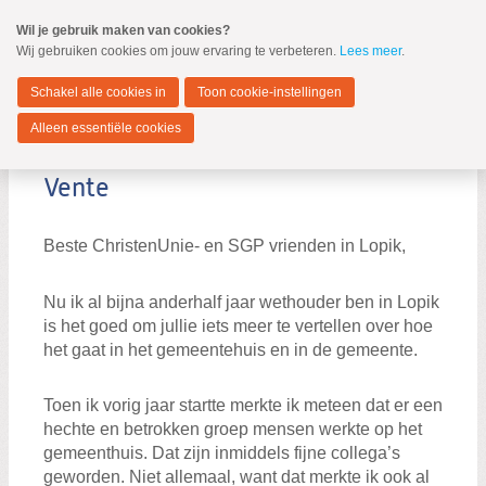
Spring
Wil je gebruik maken van cookies?
naar
Wij gebruiken cookies om jouw ervaring te verbeteren.
Lees meer
.
MENU
Spring
naar
Lopik
de
Schakel alle cookies in
Toon cookie-instellingen
inhoud
Spring
Alleen essentiële cookies
naar
Blog
Column van onze Wethouder Jan
het
hoofdmenu
Vente
Wethouder
Beste ChristenUnie- en SGP vrienden in Lopik,
Wethouder
Nu ik al bijna anderhalf jaar wethouder ben in Lopik
Blog
is het goed om jullie iets meer te vertellen over hoe
Kandidaten
het gaat in het gemeentehuis en in de gemeente.
Bestuur
Toen ik vorig jaar startte merkte ik meteen dat er een
hechte en betrokken groep mensen werkte op het
gemeenthuis. Dat zijn inmiddels fijne collega’s
geworden. Niet allemaal, want dat merkte ik ook al